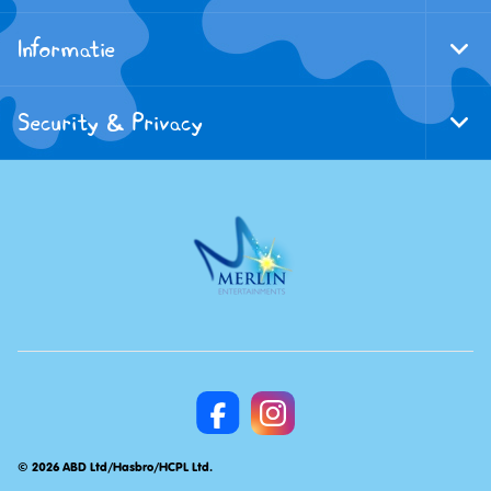
Foote
Navi
Informatie
Togg
Foote
Navi
Security & Privacy
Togg
Foote
Navi
© 2026 ABD Ltd/Hasbro/HCPL Ltd.