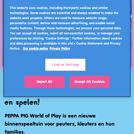
This website uses cookies, including third-party cookies and similar
technologies. Some cookies are essential and always enabled to make the
website work properly. Others are used to measure website usage,
personalise content, deliver and measure advertising, and enable social
media features. Through these technologies, we process your personal data.
You can accept all cookies, reject all non-essential cookies, or manage your
preferences by clicking “Cookie Settings”. Further information about cookies
and data processing is available in this site’s Cookie Statement and Privacy
Notice.
Our cookie policy
Privacy Policy
Cookies Settings
Duik in de wondere wereld van
Reject All
Accept All Cookies
PEPPA PIG en kom lachen, leren
en spelen!
PEPPA PIG World of Play is een nieuwe
binnenspeeltuin voor peuters, kleuters en hun
families.