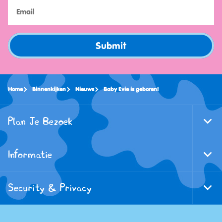
Submit
Home
Binnenkijken
Nieuws
Baby Evie is geboren!
Plan Je Bezoek
Togg
Foote
Navi
Informatie
Togg
Foote
Navi
Security & Privacy
Togg
Foote
Navi