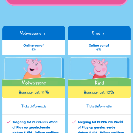
Volwassene
Kind
Online vanaf
Online vanaf
€6
€19
Bespaar tot 14%
Bespaar tot 10%
Ticketinformatie
Ticketinformatie
Toegang tot PEPPA PIG World
Toegang tot PEPPA PIG World
of Play op geselecteerde
of Play op geselecteerde
datum & tijd - Prijzen variëren
datum & tijd - Prijzen variëren