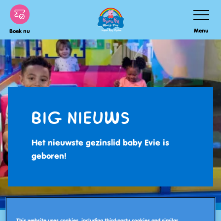
Skip
Schakel
Navigatie
to
Menu
Boek nu
main
content
BIG NIEUWS
Het nieuwste gezinslid baby Evie is
geboren!
This website uses cookies, including third-party cookies and similar