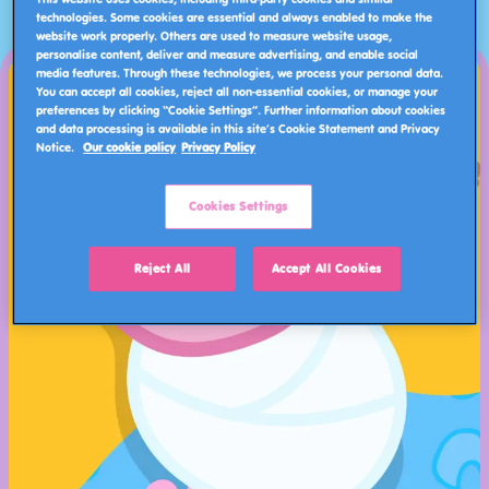
technologies. Some cookies are essential and always enabled to make the
website work properly. Others are used to measure website usage,
personalise content, deliver and measure advertising, and enable social
media features. Through these technologies, we process your personal data.
You can accept all cookies, reject all non-essential cookies, or manage your
preferences by clicking “Cookie Settings”. Further information about cookies
and data processing is available in this site’s Cookie Statement and Privacy
Notice.
Our cookie policy
Privacy Policy
Cookies Settings
Reject All
Accept All Cookies