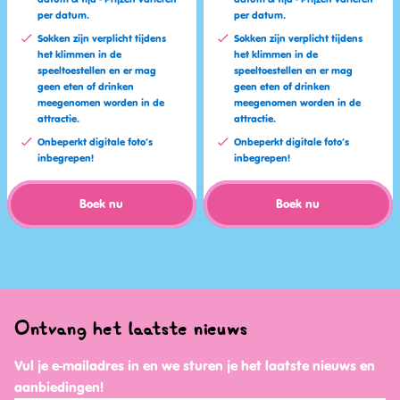
per datum.
per datum.
Sokken zijn verplicht tijdens
Sokken zijn verplicht tijdens
het klimmen in de
het klimmen in de
speeltoestellen en er mag
speeltoestellen en er mag
geen eten of drinken
geen eten of drinken
meegenomen worden in de
meegenomen worden in de
attractie.
attractie.
Onbeperkt digitale foto’s
Onbeperkt digitale foto’s
inbegrepen!
inbegrepen!
Boek nu
Boek nu
Ontvang het laatste nieuws
Vul je e-mailadres in en we sturen je het laatste nieuws en
aanbiedingen!